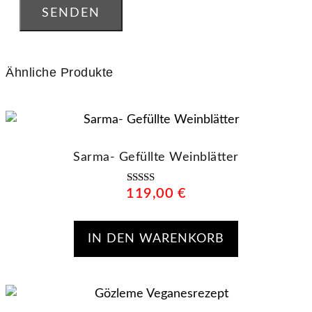
Ähnliche Produkte
Sarma- Gefüllte Weinblätter
119,00
Bewertet mit
€
5.00
von 5
IN DEN WARENKORB