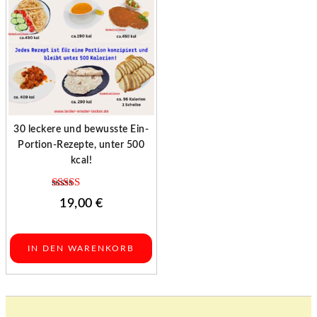
30 leckere und bewusste Ein-
Portion-Rezepte, unter 500
kcal!
Bewertet mit
19,00
€
5.00
von 5
IN DEN WARENKORB