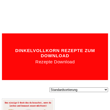
DINKELVOLLKORN REZEPTE ZUM
DOWNLOAD
Rezepte Download