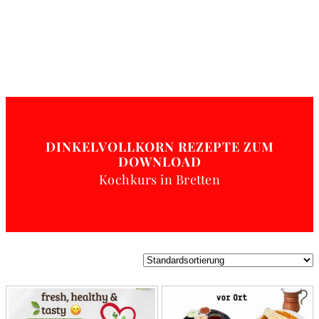
DINKELVOLLKORN REZEPTE ZUM
DOWNLOAD
Kochkurs in Bretten