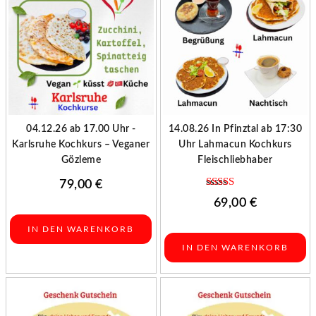
04.12.26 ab 17.00 Uhr -
14.08.26 In Pfinztal ab 17:30
Karlsruhe Kochkurs – Veganer
Uhr Lahmacun Kochkurs
Gözleme
Fleischliebhaber
79,00
€
Bewertet mit
69,00
€
4.75
von 5
IN DEN WARENKORB
IN DEN WARENKORB