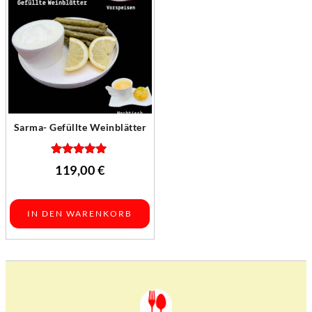
Sarma- Gefüllte Weinblätter
Bewertet mit
119,00
€
5.00
von 5
IN DEN WARENKORB