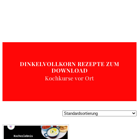
DINKELVOLLKORN REZEPTE ZUM
DOWNLOAD
Kochkurse vor Ort